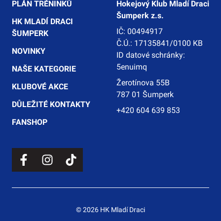
PLÁN TRÉNINKŮ
Hokejový Klub Mladí Draci
Šumperk z.s.
HK MLADÍ DRACI
IČ: 00494917
ŠUMPERK
Č.Ú.: 17135841/0100 KB
NOVINKY
ID datové schránky:
5enuimq
NAŠE KATEGORIE
Žerotínova 55B
KLUBOVÉ AKCE
787 01 Šumperk
DŮLEŽITÉ KONTAKTY
+420 604 639 853
FANSHOP
© 2026 HK Mladí Draci