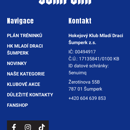
Navigace
Kontakt
PLÁN TRÉNINKŮ
Hokejový Klub Mladí Draci
Šumperk z.s.
HK MLADÍ DRACI
IČ: 00494917
ŠUMPERK
Č.Ú.: 17135841/0100 KB
NOVINKY
ID datové schránky:
5enuimq
NAŠE KATEGORIE
Žerotínova 55B
KLUBOVÉ AKCE
787 01 Šumperk
DŮLEŽITÉ KONTAKTY
+420 604 639 853
FANSHOP