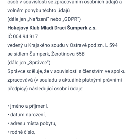
osob v souvislosti se zpracováním osobních údajů a
volném pohybu těchto údajů
(dále jen „Nařízení“ nebo „GDPR“)
Hokejový Klub Mladí Draci Šumperk z.s.
IČ 004 94 917
vedený u Krajského soudu v Ostravě pod zn. L 594
se sídlem Šumperk, Žerotínova 55B
(dále jen „Správce“)
Správce sděluje, že v souvislosti s členstvím ve spolku
zpracovává (v souladu s aktuálně platnými právními
předpisy) následující osobní údaje:
• jméno a příjmení,
• datum narození,
• adresu místa pobytu,
• rodné číslo,