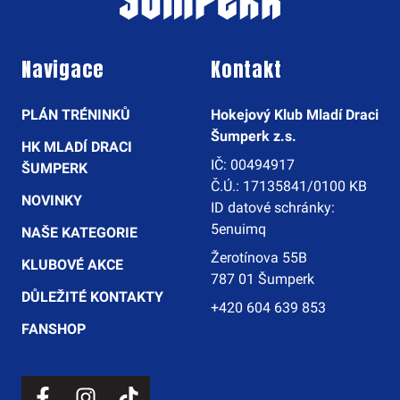
Navigace
Kontakt
PLÁN TRÉNINKŮ
Hokejový Klub Mladí Draci
Šumperk z.s.
HK MLADÍ DRACI
IČ: 00494917
ŠUMPERK
Č.Ú.: 17135841/0100 KB
NOVINKY
ID datové schránky:
5enuimq
NAŠE KATEGORIE
Žerotínova 55B
KLUBOVÉ AKCE
787 01 Šumperk
DŮLEŽITÉ KONTAKTY
+420 604 639 853
FANSHOP