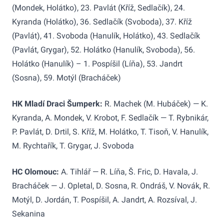
(Mondek, Holátko), 23. Pavlát (Kříž, Sedlačík), 24.
Kyranda (Holátko), 36. Sedlačík (Svoboda), 37. Kříž
(Pavlát), 41. Svoboda (Hanulík, Holátko), 43. Sedlačík
(Pavlát, Grygar), 52. Holátko (Hanulík, Svoboda), 56.
Holátko (Hanulík) – 1. Pospíšil (Líňa), 53. Jandrt
(Sosna), 59. Motýl (Bracháček)
HK Mladí Draci Šumperk:
R. Machek (M. Hubáček) — K.
Kyranda, A. Mondek, V. Krobot, F. Sedlačík — T. Rybnikár,
P. Pavlát, D. Drtil, S. Kříž, M. Holátko, T. Tisoň, V. Hanulík,
M. Rychtařík, T. Grygar, J. Svoboda
HC Olomouc:
A. Tihlář — R. Líňa, Š. Fric, D. Havala, J.
Bracháček — J. Opletal, D. Sosna, R. Ondráš, V. Novák, R.
Motýl, D. Jordán, T. Pospíšil, A. Jandrt, A. Rozsíval, J.
Sekanina