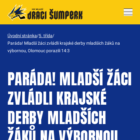
Drobečková navigace
Úvodní stránka
/
5. třída
/
Paráda! Mladší žáci zvládli krajské derby mladších žáků na
výbornou, Olomouc porazili 14:3
PARÁDA! MLADŠÍ ŽÁCI
ZVLÁDLI KRAJSKÉ
DERBY MLADŠÍCH
ŽÁKŮ NA VÝBORNOU,