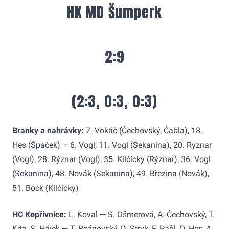
HK MD Šumperk
2:9
(2:3, 0:3, 0:3)
Branky a nahrávky:
7. Vokáč (Čechovský, Čabla), 18.
Hes (Špaček) – 6. Vogl, 11. Vogl (Sekanina), 20. Rýznar
(Vogl), 28. Rýznar (Vogl), 35. Kilčický (Rýznar), 36. Vogl
(Sekanina), 48. Novák (Sekanina), 49. Březina (Novák),
51. Bock (Kilčický)
HC Kopřivnice:
L. Koval — S. Ošmerová, A. Čechovský, T.
Kita, S. Hájek — T. Rožnovský, D. Stryk, F. Pařil, O. Hes, A.