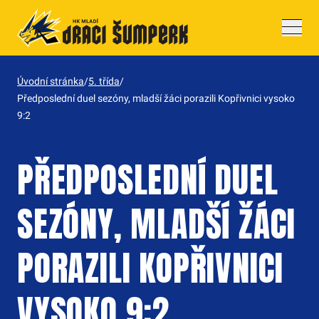
Drobečková navigace
Úvodní stránka
/
5. třída
/
Předposlední duel sezóny, mladší žáci porazili Kopřivnici vysoko
9:2
PŘEDPOSLEDNÍ DUEL
SEZÓNY, MLADŠÍ ŽÁCI
PORAZILI KOPŘIVNICI
VYSOKO 9:2