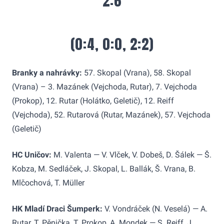
2:6
(0:4, 0:0, 2:2)
Branky a nahrávky:
57. Skopal (Vrana), 58. Skopal
(Vrana) – 3. Mazánek (Vejchoda, Rutar), 7. Vejchoda
(Prokop), 12. Rutar (Holátko, Geletič), 12. Reiff
(Vejchoda), 52. Rutarová (Rutar, Mazánek), 57. Vejchoda
(Geletič)
HC Uničov:
M. Valenta — V. Vlček, V. Dobeš, D. Šálek — Š.
Kobza, M. Sedláček, J. Skopal, L. Ballák, Š. Vrana, B.
Mlčochová, T. Müller
HK Mladí Draci Šumperk:
V. Vondráček (N. Veselá) — A.
Rutar, T. Pěnička, T. Prokop, A. Mondek — S. Reiff, J.