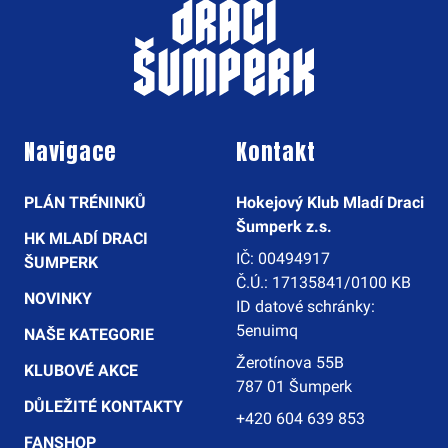
Navigace
Kontakt
PLÁN TRÉNINKŮ
Hokejový Klub Mladí Draci
Šumperk z.s.
HK MLADÍ DRACI
IČ: 00494917
ŠUMPERK
Č.Ú.: 17135841/0100 KB
NOVINKY
ID datové schránky:
5enuimq
NAŠE KATEGORIE
Žerotínova 55B
KLUBOVÉ AKCE
787 01 Šumperk
DŮLEŽITÉ KONTAKTY
+420 604 639 853
FANSHOP