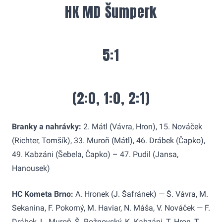
HK MD Šumperk
5:1
(2:0, 1:0, 2:1)
Branky a nahrávky:
2. Mátl (Vávra, Hron), 15. Nováček
(Richter, Tomšík), 33. Muroň (Mátl), 46. Drábek (Čapko),
49. Kabzáni (Šebela, Čapko) – 47. Pudil (Jansa,
Hanousek)
HC Kometa Brno:
A. Hronek (J. Šafránek) — Š. Vávra, M.
Sekanina, F. Pokorný, M. Haviar, N. Máša, V. Nováček — F.
Drábek, L. Muroň, Š. Rožnovský, K. Kabzáni, T. Hron, T.