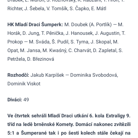
Richter, J. Šebela, V. Tomšík, S. Čapko, E. Mátl
HK Mladí Draci Šumperk:
M. Doubek (A. Portlík) — M.
Horák, D. Jung, T. Pěnička, J. Hanousek, J. Augustin, T.
Prokop — M. Sváda, Š. Pudil, S. Tyrna, J. Skopal, M.
Opat, M. Jansa, M. Kwaśný, C. Charvát, D. Zapletal, S.
Petržela, D. Březinová
Rozhodčí:
Jakub Karpíšek — Dominika Svobodová,
Dominik Viskot
Diváci:
49
Ve čtvrtek sehráli Mladí Draci utkání 6. kola Extraligy 9.
tříd na ledě brněnské Komety. Domácí nakonec zvítězili
5:1 a Šumperané tak i po šesti kolech stále čekají na