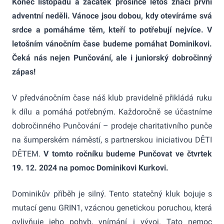
Konec listopadu a začátek prosince letos značí první
adventní neděli. Vánoce jsou dobou, kdy otevíráme svá
srdce a pomáháme těm, kteří to potřebují nejvíce. V
letošním vánočním čase budeme pomáhat Dominikovi.
Čeká nás nejen Punčování, ale i juniorský dobročinný
zápas!
V předvánočním čase náš klub pravidelně přikládá ruku
k dílu a pomáhá potřebným. Každoročně se účastníme
dobročinného Punčování – prodeje charitativního punče
na šumperském náměstí, s partnerskou iniciativou DĚTI
DĚTEM.
V tomto ročníku budeme Punčovat ve čtvrtek
19. 12. 2024 na pomoc Dominikovi Kurkovi.
Dominikův příběh je silný. Tento statečný kluk bojuje s
mutací genu GRIN1, vzácnou genetickou poruchou, která
ovlivňuje jeho pohyb, vnímání i vývoj. Tato nemoc