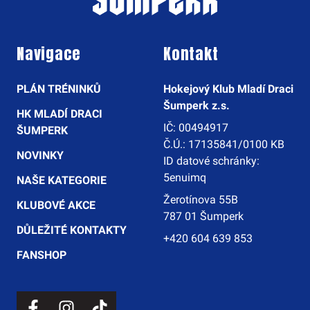
Navigace
Kontakt
PLÁN TRÉNINKŮ
Hokejový Klub Mladí Draci
Šumperk z.s.
HK MLADÍ DRACI
IČ: 00494917
ŠUMPERK
Č.Ú.: 17135841/0100 KB
NOVINKY
ID datové schránky:
5enuimq
NAŠE KATEGORIE
Žerotínova 55B
KLUBOVÉ AKCE
787 01 Šumperk
DŮLEŽITÉ KONTAKTY
+420 604 639 853
FANSHOP