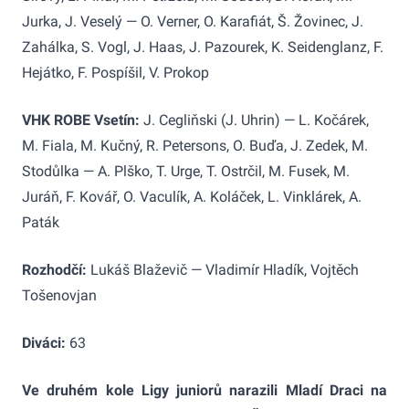
Jurka, J. Veselý — O. Verner, O. Karafiát, Š. Žovinec, J.
Zahálka, S. Vogl, J. Haas, J. Pazourek, K. Seidenglanz, F.
Hejátko, F. Pospíšil, V. Prokop
VHK ROBE Vsetín:
J. Cegliňski (J. Uhrin) — L. Kočárek,
M. Fiala, M. Kučný, R. Petersons, O. Buďa, J. Zedek, M.
Stodůlka — A. Plško, T. Urge, T. Ostrčil, M. Fusek, M.
Juráň, F. Kovář, O. Vaculík, A. Koláček, L. Vinklárek, A.
Paták
Rozhodčí:
Lukáš Blaževič — Vladimír Hladík, Vojtěch
Tošenovjan
Diváci:
63
Ve druhém kole Ligy juniorů narazili Mladí Draci na