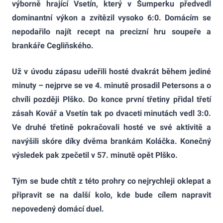
výborně hrající Vsetín, který v Šumperku předvedl
dominantní výkon a zvítězil vysoko 6:0. Domácím se
nepodařilo najít recept na precizní hru soupeře a
brankáře Cegliňského.
Už v úvodu zápasu udeřili hosté dvakrát během jediné
minuty – nejprve se ve 4. minutě prosadil Petersons a o
chvíli později Plško. Do konce první třetiny přidal třetí
zásah Kovář a Vsetín tak po dvaceti minutách vedl 3:0.
Ve druhé třetině pokračovali hosté ve své aktivitě a
navýšili skóre díky dvěma brankám Koláčka. Konečný
výsledek pak zpečetil v 57. minutě opět Plško.
Tým se bude chtít z této prohry co nejrychleji oklepat a
připravit se na další kolo, kde bude cílem napravit
nepovedený domácí duel.