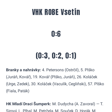
VHK ROBE Vsetín
0:6
(0:3, 0:2, 0:1)
Branky a nahrávky:
4. Petersons (Ostrčil), 5. Plško
(Juráň, Kovář), 19. Kovář (Plško, Juráň), 26. Koláček
(Urge, Zedek), 30. Koláček (Vaculík, Cegliňski), 57. Plško
(Fiala, Paták)
HK Mladí Draci Šumperk:
M. Dudycha (A. Zavoral) — T.
Sirový, L. Plhal, M. Petržela, M. Souček, D. Horák, M.