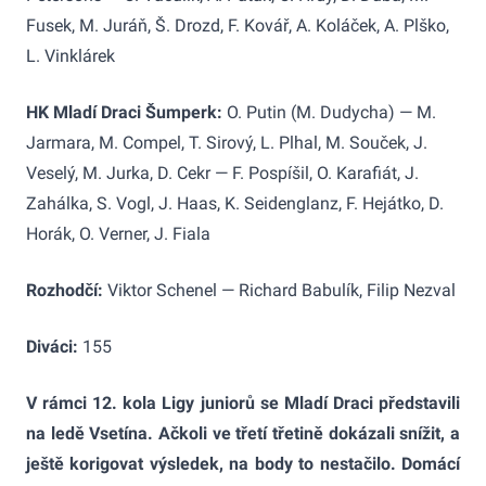
Fusek, M. Juráň, Š. Drozd, F. Kovář, A. Koláček, A. Plško,
L. Vinklárek
HK Mladí Draci Šumperk:
O. Putin (M. Dudycha) — M.
Jarmara, M. Compel, T. Sirový, L. Plhal, M. Souček, J.
Veselý, M. Jurka, D. Cekr — F. Pospíšil, O. Karafiát, J.
Zahálka, S. Vogl, J. Haas, K. Seidenglanz, F. Hejátko, D.
Horák, O. Verner, J. Fiala
Rozhodčí:
Viktor Schenel — Richard Babulík, Filip Nezval
Diváci:
155
V rámci 12. kola Ligy juniorů se Mladí Draci představili
na ledě Vsetína. Ačkoli ve třetí třetině dokázali snížit, a
ještě korigovat výsledek, na body to nestačilo. Domácí