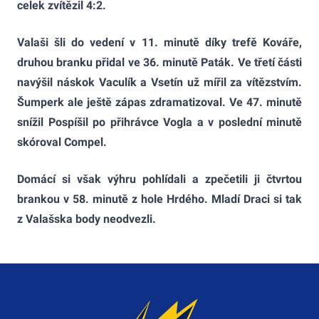
celek zvítězil 4:2.
Valaši šli do vedení v 11. minutě díky trefě Kováře,
druhou branku přidal ve 36. minutě Paták. Ve třetí části
navýšil náskok Vaculík a Vsetín už mířil za vítězstvím.
Šumperk ale ještě zápas zdramatizoval. Ve 47. minutě
snížil Pospíšil po přihrávce Vogla a v poslední minutě
skóroval Compel.
Domácí si však výhru pohlídali a zpečetili ji čtvrtou
brankou v 58. minutě z hole Hrdého. Mladí Draci si tak
z Valašska body neodvezli.