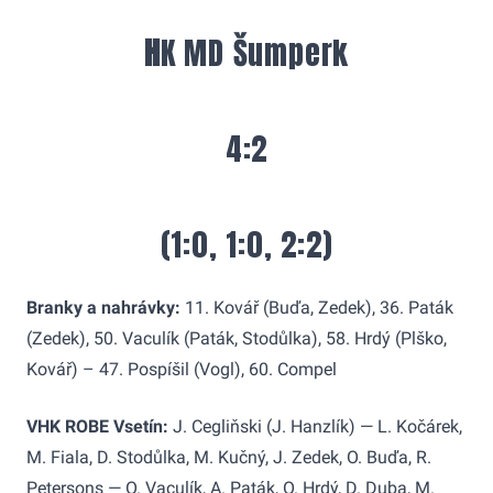
H
K MD Šumperk
4:2
(1:0, 1:0, 2:2)
Branky a nahrávky:
11. Kovář (Buďa, Zedek), 36. Paták
(Zedek), 50. Vaculík (Paták, Stodůlka), 58. Hrdý (Plško,
Kovář) – 47. Pospíšil (Vogl), 60. Compel
VHK ROBE Vsetín:
J. Cegliňski (J. Hanzlík) — L. Kočárek,
M. Fiala, D. Stodůlka, M. Kučný, J. Zedek, O. Buďa, R.
Petersons — O. Vaculík, A. Paták, O. Hrdý, D. Duba, M.