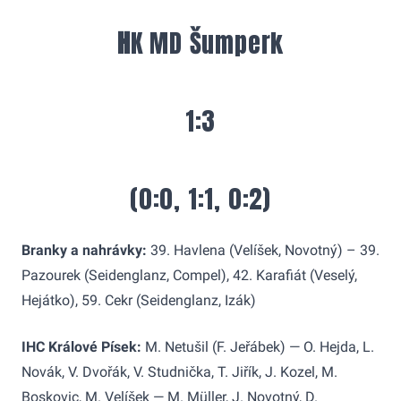
H
K MD Šumperk
1:3
(0:0, 1:1, 0:2)
Branky a nahrávky:
39. Havlena (Velíšek, Novotný) – 39.
Pazourek (Seidenglanz, Compel), 42. Karafiát (Veselý,
Hejátko), 59. Cekr (Seidenglanz, Izák)
IHC Králové Písek:
M. Netušil (F. Jeřábek) — O. Hejda, L.
Novák, V. Dvořák, V. Studnička, T. Jiřík, J. Kozel, M.
Boskovic, M. Velíšek — M. Müller, J. Novotný, D.