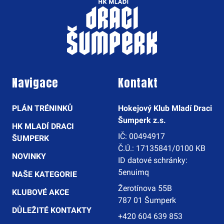
Navigace
Kontakt
PLÁN TRÉNINKŮ
Hokejový Klub Mladí Draci
Šumperk z.s.
HK MLADÍ DRACI
IČ: 00494917
ŠUMPERK
Č.Ú.: 17135841/0100 KB
NOVINKY
ID datové schránky:
5enuimq
NAŠE KATEGORIE
Žerotínova 55B
KLUBOVÉ AKCE
787 01 Šumperk
DŮLEŽITÉ KONTAKTY
+420 604 639 853