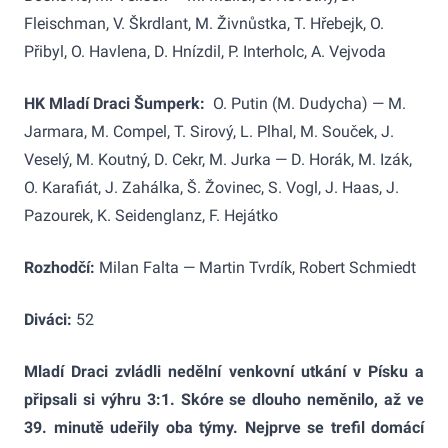
Fleischman, V. Škrdlant, M. Živnůstka, T. Hřebejk, O.
Přibyl, O. Havlena, D. Hnízdil, P. Interholc, A. Vejvoda
HK Mladí Draci Šumperk:
O. Putin (M. Dudycha) — M.
Jarmara, M. Compel, T. Sirový, L. Plhal, M. Souček, J.
Veselý, M. Koutný, D. Cekr, M. Jurka — D. Horák, M. Izák,
O. Karafiát, J. Zahálka, Š. Žovinec, S. Vogl, J. Haas, J.
Pazourek, K. Seidenglanz, F. Hejátko
Rozhodčí:
Milan Falta — Martin Tvrdík, Robert Schmiedt
Diváci:
52
Mladí Draci zvládli nedělní venkovní utkání v Písku a
připsali si výhru 3:1. Skóre se dlouho neměnilo, až ve
39. minutě udeřily oba týmy. Nejprve se trefil domácí