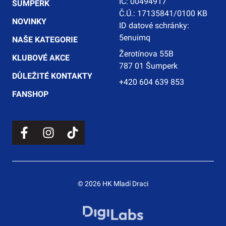
IČ: 00494917
ŠUMPERK
Č.Ú.: 17135841/0100 KB
NOVINKY
ID datové schránky:
5enuimq
NAŠE KATEGORIE
Žerotínova 55B
KLUBOVÉ AKCE
787 01 Šumperk
DŮLEŽITÉ KONTAKTY
+420 604 639 853
FANSHOP
© 2026 HK Mladí Draci