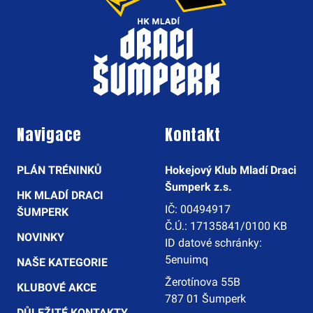
Navigace
Kontakt
PLÁN TRÉNINKŮ
Hokejový Klub Mladí Draci
Šumperk z.s.
HK MLADÍ DRACI
IČ: 00494917
ŠUMPERK
Č.Ú.: 17135841/0100 KB
NOVINKY
ID datové schránky:
5enuimq
NAŠE KATEGORIE
Žerotínova 55B
KLUBOVÉ AKCE
787 01 Šumperk
DŮLEŽITÉ KONTAKTY