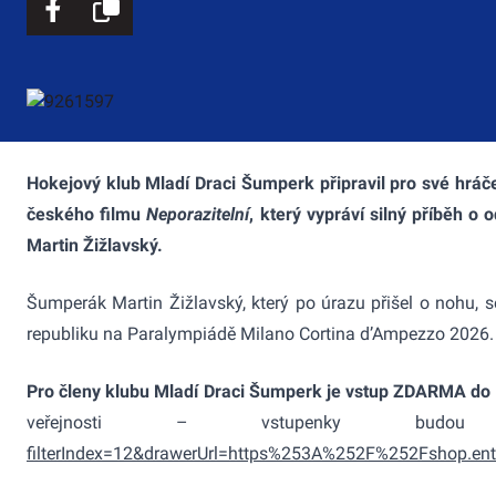
Hokejový klub Mladí Draci Šumperk připravil pro své hráč
českého filmu
Neporazitelní
, který vypráví silný příběh 
Martin Žižlavský.
Šumperák Martin Žižlavský, který po úrazu přišel o nohu, s
republiku na Paralympiádě Milano Cortina d’Ampezzo 2026. Ma
Pro členy klubu Mladí Draci Šumperk je vstup ZDARMA do 
veřejnosti – vstupenky b
filterIndex=12&drawerUrl=https%253A%252F%252Fshop.