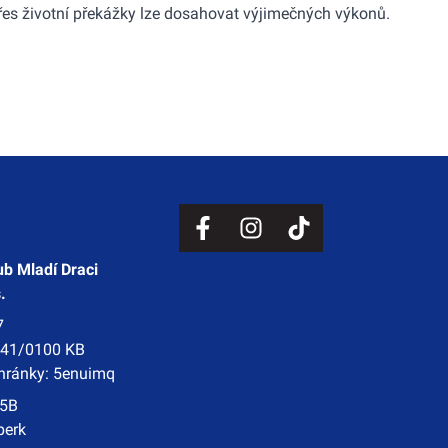
 přes životní překážky lze dosahovat výjimečných výkonů.
ub Mladí Draci
.
7
841/0100 KB
chránky: 5enuimq
55B
perk