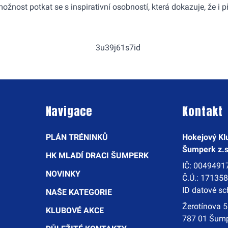
 možnost potkat se s inspirativní osobností, která dokazuje, že i
Navigace
Kontakt
PLÁN TRÉNINKŮ
Hokejový Kl
Šumperk z.s
HK MLADÍ DRACI ŠUMPERK
IČ: 0049491
NOVINKY
Č.Ú.: 17135
ID datové s
NAŠE KATEGORIE
Žerotínova 
KLUBOVÉ AKCE
787 01 Šum