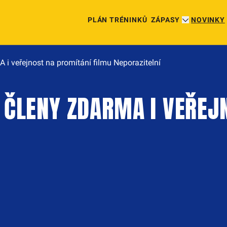
PLÁN TRÉNINKŮ
ZÁPASY
NOVINKY
i veřejnost na promítání filmu Neporazitelní
 ČLENY ZDARMA I VEŘEJ