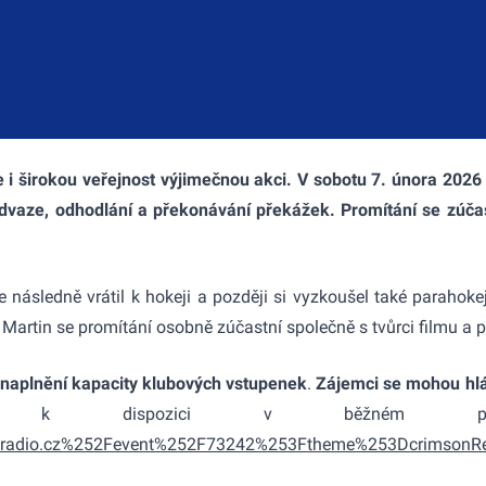
e i širokou veřejnost výjimečnou akci. V sobotu 7. února 202
o odvaze, odhodlání a překonávání překážek. Promítání se zúč
e následně vrátil k hokeji a později si vyzkoušel také parahoke
rtin se promítání osobně zúčastní společně s tvůrci filmu a po 
naplnění kapacity klubových vstupenek
.
Zájemci se mohou hlá
udou k dispozici v běžném 
entradio.cz%252Fevent%252F73242%253Ftheme%253DcrimsonR