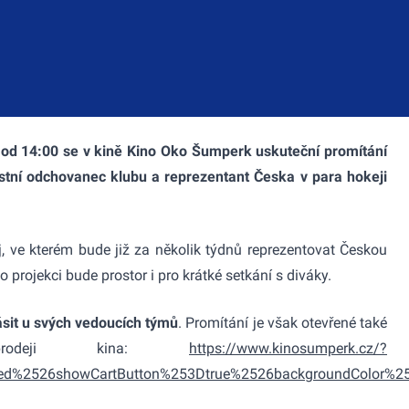
6 od 14:00 se v kině Kino Oko Šumperk uskuteční promítání
astní odchovanec klubu a reprezentant Česka v para hokeji
j, ve kterém bude již za několik týdnů reprezentovat Českou
projekci bude prostor i pro krátké setkání s diváky.
sit u svých vedoucích týmů
. Promítání je však otevřené také
prodeji kina:
https://www.kinosumperk.cz/?
ed%2526showCartButton%253Dtrue%2526backgroundColor%25